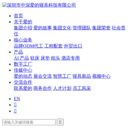
首页
关于爱的
集团介绍
爱的故事
集团文化
管理团队
集团荣誉
社会责
任
核心业务
品牌ODM代工
工程配套
外贸出口
产品
AI 产品
软床
床垫
枕头
酒店专用
数字工厂
传媒中心
爱的动态
展会交流
智慧工厂
寝具新品
视频中心
交流合作
联系爱的
商务合作
人才计划
员工风采
EN


