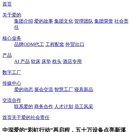
首页
关于爱的
集团介绍
爱的故事
集团文化
管理团队
集团荣誉
社会责
任
核心业务
品牌ODM代工
工程配套
外贸出口
产品
AI 产品
软床
床垫
枕头
酒店专用
数字工厂
传媒中心
爱的动态
展会交流
智慧工厂
寝具新品
交流合作
联系爱的
商务合作
人才计划
员工风采
首页
关于爱的
社会责任
中深爱的“彩虹行动”再启程，五十万设备点亮新溪