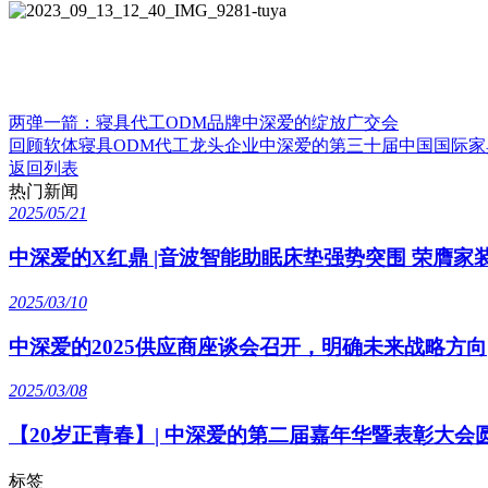
两弹一箭：寝具代工ODM品牌中深爱的绽放广交会
回顾软体寝具ODM代工龙头企业中深爱的第三十届中国国际家
返回列表
热门新闻
2025/05/21
中深爱的X红鼎 |音波智能助眠床垫强势突围 荣膺家
2025/03/10
中深爱的2025供应商座谈会召开，明确未来战略方向
2025/03/08
【20岁正青春】| 中深爱的第二届嘉年华暨表彰大会
标签