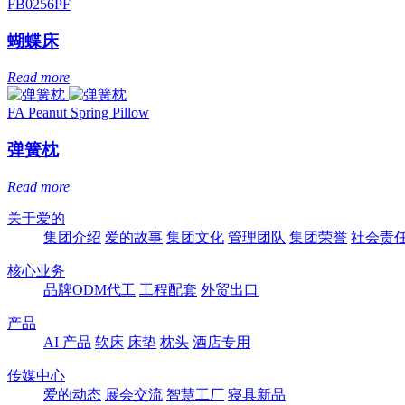
FB0256PF
蝴蝶床
Read more
FA Peanut Spring Pillow
弹簧枕
Read more
关于爱的
集团介绍
爱的故事
集团文化
管理团队
集团荣誉
社会责
核心业务
品牌ODM代工
工程配套
外贸出口
产品
AI 产品
软床
床垫
枕头
酒店专用
传媒中心
爱的动态
展会交流
智慧工厂
寝具新品