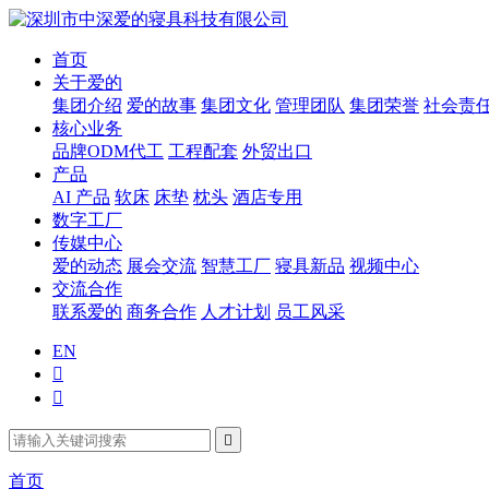
首页
关于爱的
集团介绍
爱的故事
集团文化
管理团队
集团荣誉
社会责
核心业务
品牌ODM代工
工程配套
外贸出口
产品
AI 产品
软床
床垫
枕头
酒店专用
数字工厂
传媒中心
爱的动态
展会交流
智慧工厂
寝具新品
视频中心
交流合作
联系爱的
商务合作
人才计划
员工风采
EN



首页