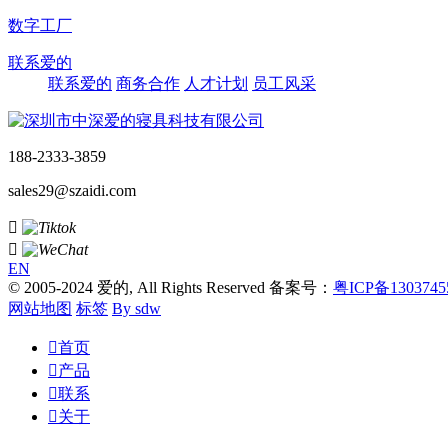
数字工厂
联系爱的
联系爱的
商务合作
人才计划
员工风采
188-2333-3859
sales29@szaidi.com


EN
© 2005-2024 爱的, All Rights Reserved 备案号：
粤ICP备130374
网站地图
标签
By sdw

首页

产品

联系

关于