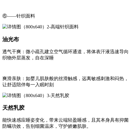
⑥——针织面料
油光布
透气干爽：微小疏孔建立空气循环通道，将体表汗液迅速导向
织物外层蒸发，自在深睡
爽滑亲肤：如婴儿肌肤般的丝滑触感，远离敏感刺激和闷热，
让舒适陪伴每一入眠时刻
天然乳胶
能快速感应睡姿变化，带来云端轻盈睡感，且其本身具有抑菌
防螨功效，告别细菌温床，守护娇嫩肌肤。