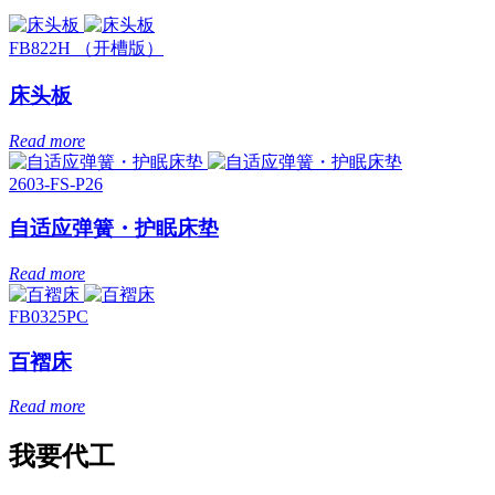
FB822H （开槽版）
床头板
Read more
2603-FS-P26
自适应弹簧・护眠床垫
Read more
FB0325PC
百褶床
Read more
我要代工