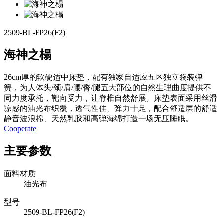
2509-BL-FP26(F2)
海神之榻
26cm厚的软硬适中床垫，配有独家自适应五区独立袋装弹
簧，为人体头/颈/肩/腰/臀/腿五大部位的自然生理曲度提供不
同力度承托，靶向受力，让脊椎自然舒展。床垫表面采用丝滑
凉感的油光布织覆，透气性佳、弹力十足，配合舒适层的舒适
静音波浪棉、天然乳胶和高弹海绵打造一场无压睡眠。
Cooperate
主要参数
面料材质
油光布
型号
2509-BL-FP26(F2)