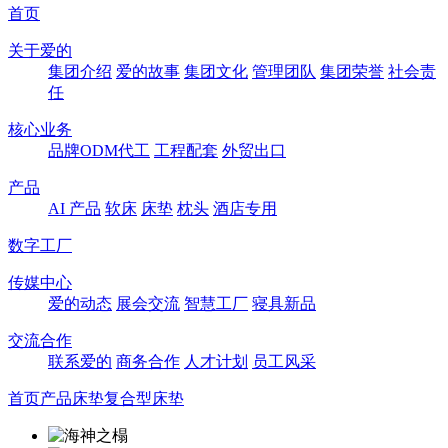
首页
关于爱的
集团介绍
爱的故事
集团文化
管理团队
集团荣誉
社会责
任
核心业务
品牌ODM代工
工程配套
外贸出口
产品
AI 产品
软床
床垫
枕头
酒店专用
数字工厂
传媒中心
爱的动态
展会交流
智慧工厂
寝具新品
交流合作
联系爱的
商务合作
人才计划
员工风采
首页
产品
床垫
复合型床垫