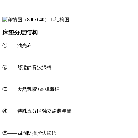
床垫分层结构
①——油光布
②——舒适静音波浪棉
③——天然乳胶+高弹海棉
④——特殊五分区独立袋装弹簧
⑤——四周防撞护边海绵