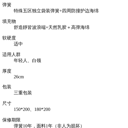
弹簧
特殊五区独立袋装弹簧+四周防撞护边海绵
填充物
舒造靜皆波浪端+天然乳胶＋高弹海绵
软硬度
适中
适用人群
年轻人、白领
厚度
26cm
包装
三重包装
尺寸
150*200、180*200
保修期限
弹簧10年，面料1年（非人为损坏）