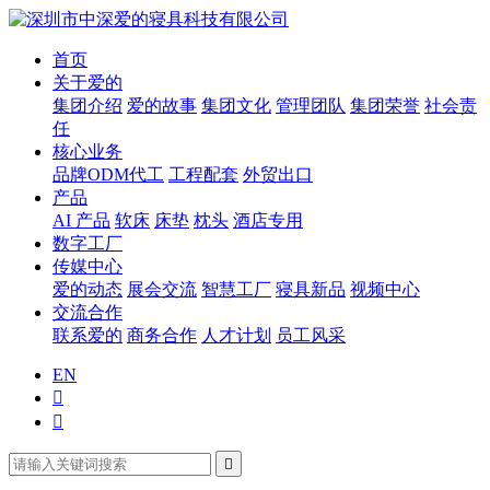
首页
关于爱的
集团介绍
爱的故事
集团文化
管理团队
集团荣誉
社会责
任
核心业务
品牌ODM代工
工程配套
外贸出口
产品
AI 产品
软床
床垫
枕头
酒店专用
数字工厂
传媒中心
爱的动态
展会交流
智慧工厂
寝具新品
视频中心
交流合作
联系爱的
商务合作
人才计划
员工风采
EN


