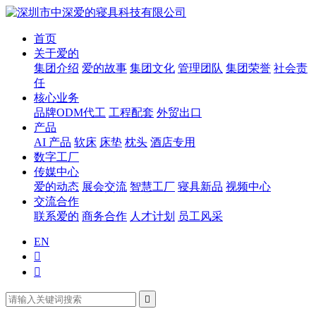
首页
关于爱的
集团介绍
爱的故事
集团文化
管理团队
集团荣誉
社会责
任
核心业务
品牌ODM代工
工程配套
外贸出口
产品
AI 产品
软床
床垫
枕头
酒店专用
数字工厂
传媒中心
爱的动态
展会交流
智慧工厂
寝具新品
视频中心
交流合作
联系爱的
商务合作
人才计划
员工风采
EN


