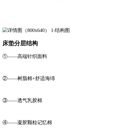
床垫分层结构
①——高端针织面料
②——树脂棉+舒适海绵
③——透气乳胶棉
④——凝胶颗粒记忆棉