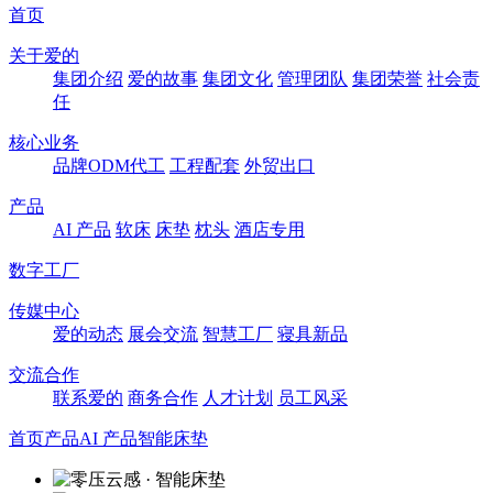
首页
关于爱的
集团介绍
爱的故事
集团文化
管理团队
集团荣誉
社会责
任
核心业务
品牌ODM代工
工程配套
外贸出口
产品
AI 产品
软床
床垫
枕头
酒店专用
数字工厂
传媒中心
爱的动态
展会交流
智慧工厂
寝具新品
交流合作
联系爱的
商务合作
人才计划
员工风采
首页
产品
AI 产品
智能床垫