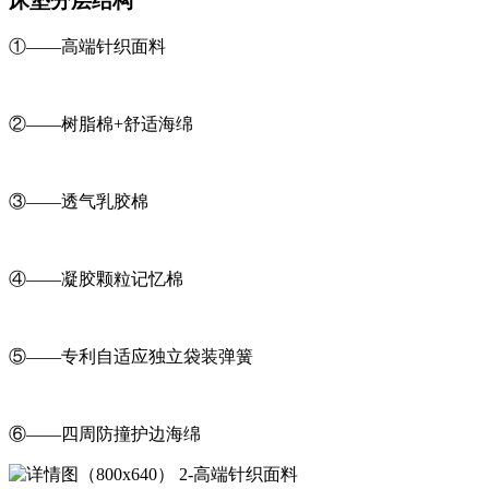
床垫分层结构
①——高端针织面料
②——树脂棉+舒适海绵
③——透气乳胶棉
④——凝胶颗粒记忆棉
⑤——专利自适应独立袋装弹簧
⑥——四周防撞护边海绵