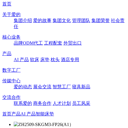
首页
关于爱的
集团介绍
爱的故事
集团文化
管理团队
集团荣誉
社会责
任
核心业务
品牌ODM代工
工程配套
外贸出口
产品
AI 产品
软床
床垫
枕头
酒店专用
数字工厂
传媒中心
爱的动态
展会交流
智慧工厂
寝具新品
交流合作
联系爱的
商务合作
人才计划
员工风采
首页
产品
AI 产品
智能床垫