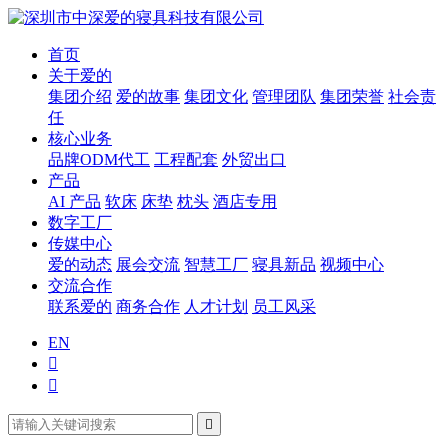
首页
关于爱的
集团介绍
爱的故事
集团文化
管理团队
集团荣誉
社会责
任
核心业务
品牌ODM代工
工程配套
外贸出口
产品
AI 产品
软床
床垫
枕头
酒店专用
数字工厂
传媒中心
爱的动态
展会交流
智慧工厂
寝具新品
视频中心
交流合作
联系爱的
商务合作
人才计划
员工风采
EN


