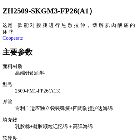
ZH2509-SKGM3-FP26(A1）
这是一款 能 对 腰 腿 进 行 热 敷 拉 伸 ， 缓 解 肌 肉 酸 痛 的
床 垫
Cooperate
主要参数
面料材质
高端针织面料
型号
2509-FM1-FP26(A13)
弹簧
专利自适应独立袋装弹簧+四周防撞护边海绵
填充物
乳胶棉+凝胶颗粒记忆绵＋高弹海绵
软硬度