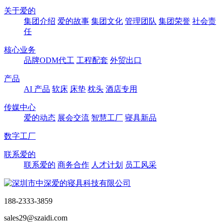
关于爱的
集团介绍
爱的故事
集团文化
管理团队
集团荣誉
社会责
任
核心业务
品牌ODM代工
工程配套
外贸出口
产品
AI 产品
软床
床垫
枕头
酒店专用
传媒中心
爱的动态
展会交流
智慧工厂
寝具新品
数字工厂
联系爱的
联系爱的
商务合作
人才计划
员工风采
188-2333-3859
sales29@szaidi.com