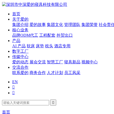
首页
关于爱的
集团介绍
爱的故事
集团文化
管理团队
集团荣誉
社会责
核心业务
品牌ODM代工
工程配套
外贸出口
产品
AI 产品
软床
床垫
枕头
酒店专用
数字工厂
传媒中心
爱的动态
展会交流
智慧工厂
寝具新品
视频中心
交流合作
联系爱的
商务合作
人才计划
员工风采
EN



首页