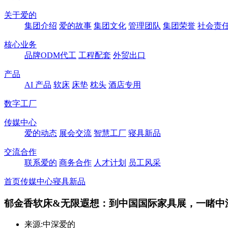
关于爱的
集团介绍
爱的故事
集团文化
管理团队
集团荣誉
社会责
核心业务
品牌ODM代工
工程配套
外贸出口
产品
AI 产品
软床
床垫
枕头
酒店专用
数字工厂
传媒中心
爱的动态
展会交流
智慧工厂
寝具新品
交流合作
联系爱的
商务合作
人才计划
员工风采
首页
传媒中心
寝具新品
郁金香软床&无限遐想：到中国国际家具展，一睹中
来源:中深爱的