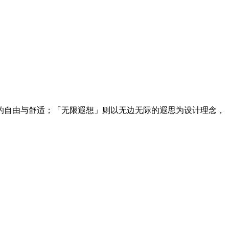
的自由与舒适；「无限遐想」则以无边无际的遐思为设计理念，