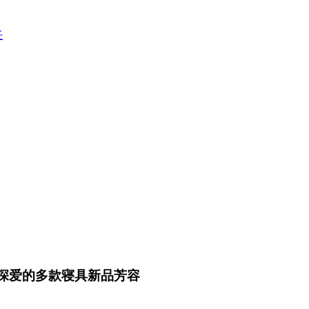
任
深爱的多款寝具新品芳容