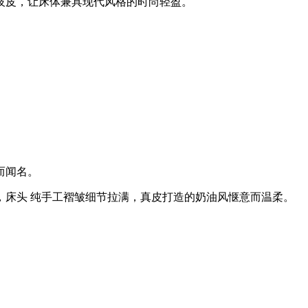
技皮，让床体兼具现代风格的时尚轻盈。
而闻名。
，床头 纯手工褶皱细节拉满，真皮打造的奶油风惬意而温柔。