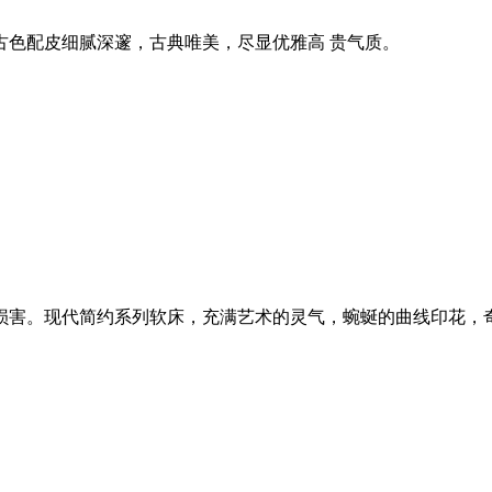
古色配皮细腻深邃，古典唯美，尽显优雅高 贵气质。
损害。现代简约系列软床，充满艺术的灵气，蜿蜒的曲线印花，