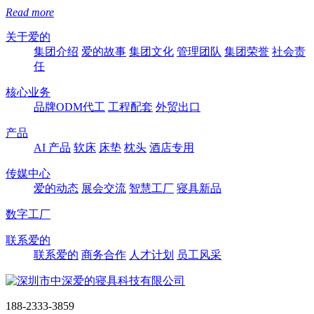
Read more
关于爱的
集团介绍
爱的故事
集团文化
管理团队
集团荣誉
社会责
任
核心业务
品牌ODM代工
工程配套
外贸出口
产品
AI 产品
软床
床垫
枕头
酒店专用
传媒中心
爱的动态
展会交流
智慧工厂
寝具新品
数字工厂
联系爱的
联系爱的
商务合作
人才计划
员工风采
188-2333-3859