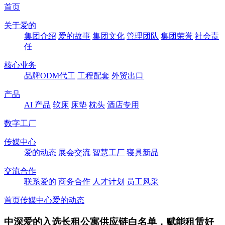
首页
关于爱的
集团介绍
爱的故事
集团文化
管理团队
集团荣誉
社会责
任
核心业务
品牌ODM代工
工程配套
外贸出口
产品
AI 产品
软床
床垫
枕头
酒店专用
数字工厂
传媒中心
爱的动态
展会交流
智慧工厂
寝具新品
交流合作
联系爱的
商务合作
人才计划
员工风采
首页
传媒中心
爱的动态
中深爱的入选长租公寓供应链白名单，赋能租赁好