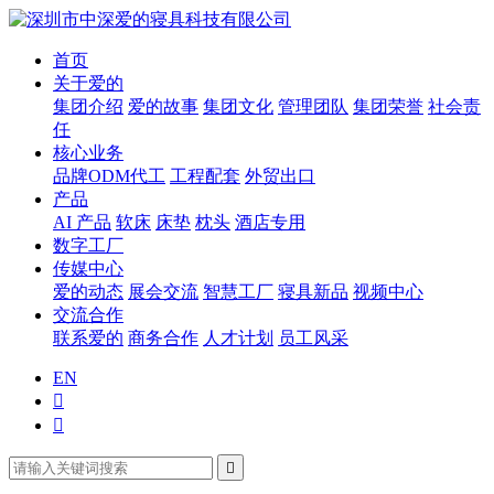
首页
关于爱的
集团介绍
爱的故事
集团文化
管理团队
集团荣誉
社会责
任
核心业务
品牌ODM代工
工程配套
外贸出口
产品
AI 产品
软床
床垫
枕头
酒店专用
数字工厂
传媒中心
爱的动态
展会交流
智慧工厂
寝具新品
视频中心
交流合作
联系爱的
商务合作
人才计划
员工风采
EN


