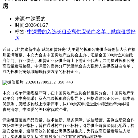
房
来源:中深爱的
时间:2026/01/27
标签:
中深爱的入选长租公寓供应链白名单，赋能租赁好
房
近日，以“共建新生态·赋能租赁好房”为主题的长租公寓供应链创新大会在福
州圆满落幕。本次大会由中国房地产业协会主办，汇聚全国
300
余位来自政
府部门、行业协会、租赁企业及供应链上下游企业代表，共同探讨长租公寓
高质量发展路径。中深爱的嘉兴分厂凭借综合实力强势入选供应链白名单，
成为长租公寓领域睡眠解决方案的标杆企业。
本次白名单评选规格严苛，在中国房地产业协会长租房分会、中国房地产采
购平台（中房优采）及克而瑞长租联合指导下，严格遵循公正公开、优中选
优原则，历经多轮线上专家评审，从
100
余家申报企业中筛选出华为终端、
青岛海尔、中深爱的等
18
家优质企业。
评选维度覆盖产品质量、技术创新、服务保障、诚信经营、案例业绩及合作
方反馈等测评指标，旨在通过树立行业标杆，引导供应链资源优化配置，构
建安全稳定、透明高效的长租公寓供应链生态，为行业高质量发展注入动
能，实现租赁空间从“住有居所”到“住有宜居”的品质跃升