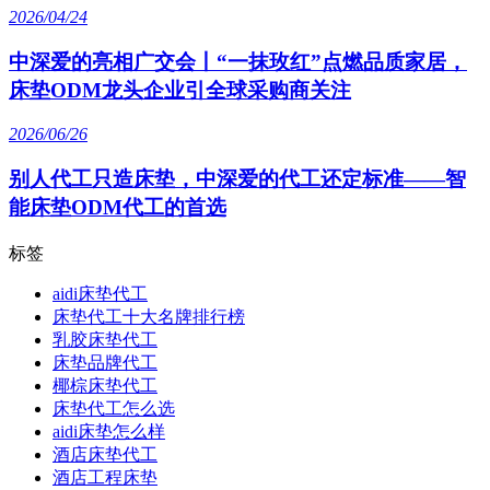
2026/04/24
中深爱的亮相广交会丨“一抹玫红”点燃品质家居，
床垫ODM龙头企业引全球采购商关注
2026/06/26
别人代工只造床垫，中深爱的代工还定标准——智
能床垫ODM代工的首选
标签
aidi床垫代工
床垫代工十大名牌排行榜
乳胶床垫代工
床垫品牌代工
椰棕床垫代工
床垫代工怎么选
aidi床垫怎么样
酒店床垫代工
酒店工程床垫