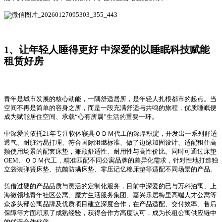
1、让年轻人睡得更好 中深爱的以睡眠科技赋能
租赁好房
青年是城市发展的核心动能，一隅舒适居所，是年轻人扎根都市的起点。当
空间不再是简单的容身之所，而是一段充满舒适与共鸣的旅程，优质睡眠便
成为赋能居住空间、承载“心有所属”生活的重要一环。
中深爱的依托
21
年专注软体寝具ＯＤＭ代工的深厚积淀，开发出一系列舒适
透气、耐脏污易打理、符合国际阻燃标准、做了边缘加固设计、适配租住高
频使用场景的配套床垫，兼顾舒适性、耐用性与高性价比。同时可通过床垫
OEM
、ＯＤＭ代工，精准匹配不同公寓品牌的差异化需求，针对性地打造独
立袋装弹簧床垫、抗菌防螨床垫、零压记忆棉床垫等适配不同场景的产品。
凭借过硬的产品品质与灵活的定制化服务，目前中深爱的已与万科泊寓、上
海微领地青年社区公寓、魔方生活服务集团、嘉兴乐居梅里高端人才公寓等
众多头部公寓品牌及优质项目建立深度合作，在产品适配、交付效率、售后
保障等方面积累了成熟经验，获得合作方高度认可，成为长租公寓供应链中
的优选合作伙伴。