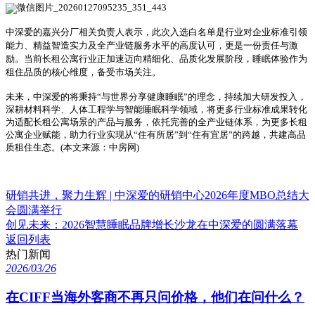
中深爱的嘉兴分厂相关负责人表示，此次入选白名单是行业对企业标准引领
能力、精益智造实力及全产业链服务水平的高度认可，更是一份责任与激
励。当前长租公寓行业正加速迈向精细化、品质化发展阶段，睡眠体验作为
租住品质的核心维度，备受市场关注。
未来，中深爱的将秉持“与世界分享健康睡眠”的理念，持续加大研发投入，
深耕材料科学、人体工程学与智能睡眠科学领域，将更多行业标准成果转化
为适配长租公寓场景的产品与服务，依托完善的全产业链体系，为更多长租
公寓企业赋能，助力行业实现从“住有所居”到“住有宜居”的跨越，共建高品
质租住生态。
(
本文来源：中房网
)
研销共进，聚力生辉 | 中深爱的研销中心2026年度MBO总结大
会圆满举行
创见未来：2026智慧睡眠品牌增长沙龙在中深爱的圆满落幕
返回列表
热门新闻
2026/03/26
在CIFF当海外客商不再只问价格，他们在问什么？