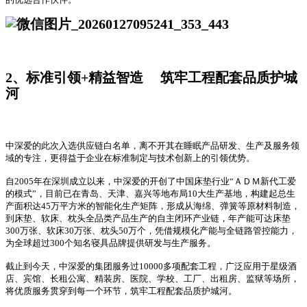
2、标准引领+精益智造 筑牢工程配套品质护城
河
中深爱的此次入选供应链白名单，离不开其在睡眠产品研发、生产及服务领
域的专注，更得益于企业在标准制定与技术创新上的引领优势。
自
2005
年在深圳成立以来，中深爱的开创了中国床垫行业“ＡＤＭ新代工爱
的模式”，目前已在青岛、天津、嘉兴等地布局
10
大生产基地，构建起总生
产面积达
45
万平方米的智能化生产矩阵，形成从海绵、弹簧等原材料制造，
到床垫、软床、枕头全品类产品生产的自主闭环产业链，年产能可达床垫
300
万张、软床
30
万张、枕头
50
万个，凭借规模化产能与全链路管控能力，
为全球超过
300
个知名寝具品牌提供研发与生产服务。
截止到今天，中深爱的集团服务过
10000
多项配套工程，广泛应用于星级酒
店、宾馆、长租公寓、精装房、医院、学校、工厂、出租房、监狱等场所，
将优质服务贯穿到每一个环节，筑牢工程配套品质护城河。